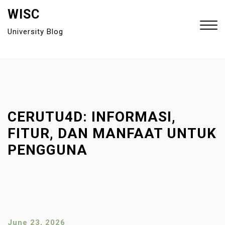
S
WISC
k
University Blog
i
p
t
Close
o
Menu
c
o
n
CERUTU4D: INFORMASI,
t
FITUR, DAN MANFAAT UNTUK
e
PENGGUNA
n
t
June 23, 2026