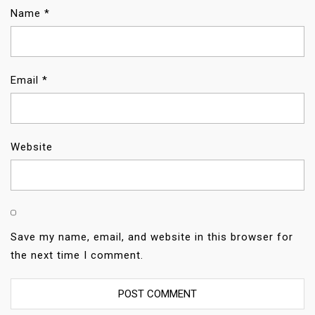
Name
*
Email
*
Website
Save my name, email, and website in this browser for
the next time I comment.