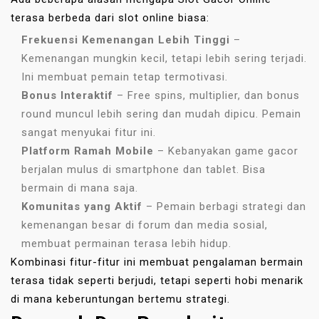
terasa berbeda dari slot online biasa:
Frekuensi Kemenangan Lebih Tinggi
–
Kemenangan mungkin kecil, tetapi lebih sering terjadi.
Ini membuat pemain tetap termotivasi.
Bonus Interaktif
– Free spins, multiplier, dan bonus
round muncul lebih sering dan mudah dipicu. Pemain
sangat menyukai fitur ini.
Platform Ramah Mobile
– Kebanyakan game gacor
berjalan mulus di smartphone dan tablet. Bisa
bermain di mana saja.
Komunitas yang Aktif
– Pemain berbagi strategi dan
kemenangan besar di forum dan media sosial,
membuat permainan terasa lebih hidup.
Kombinasi fitur-fitur ini membuat pengalaman bermain
terasa tidak seperti berjudi, tetapi seperti hobi menarik
di mana keberuntungan bertemu strategi.