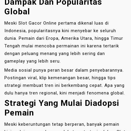
Dampak Dan Popularitas
Global
Meski Slot Gacor Online pertama dikenal luas di
Indonesia, popularitasnya kini menyebar ke seluruh
dunia. Pemain dari Eropa, Amerika Utara, hingga Timur
Tengah mulai mencoba permainan ini karena tertarik
dengan peluang menang yang lebih sering dan
gameplay yang lebih seru.
Media sosial punya peran besar dalam penyebarannya.
Postingan viral, klip kemenangan besar, hingga tips
strategi membuat tren ini berkembang cepat. Apa yang
dulu hanya tren regional, kini menjadi fenomena global.
Strategi Yang Mulai Diadopsi
Pemain
Meski keberuntungan tetap berperan, banyak pemain