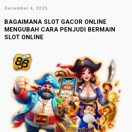
December 4, 2025
BAGAIMANA SLOT GACOR ONLINE
MENGUBAH CARA PENJUDI BERMAIN
SLOT ONLINE